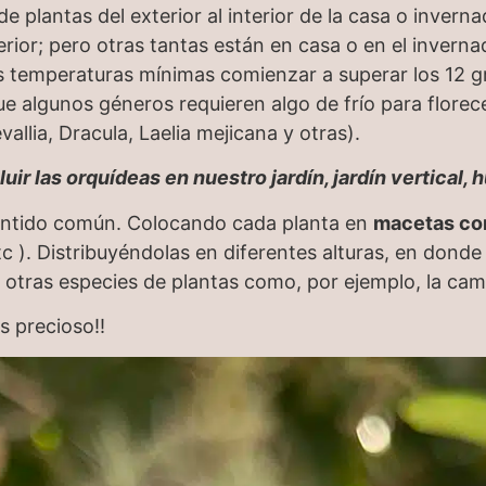
de plantas del exterior al interior de la casa o inver
terior; pero otras tantas están en casa o en el invern
s temperaturas mínimas comienzar a superar los 12 gr
ue algunos géneros requieren algo de frío para flore
llia, Dracula, Laelia mejicana y otras).
 las orquídeas en nuestro jardín, jardín vertical, h
entido común. Colocando cada planta en
macetas co
c ). Distribuyéndolas en diferentes alturas, en donde 
o otras especies de plantas como, por ejemplo, la came
s precioso!!