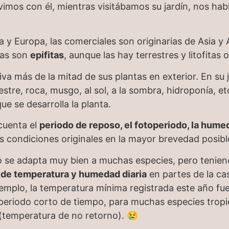
imos con él, mientras visitábamos su jardín, nos habla
 y Europa, las comerciales son originarias de Asia y
las son
epifitas
, aunque las hay terrestres y litofitas 
va más de la mitad de sus plantas en exterior. En su 
estre, roca, musgo, al sol, a la sombra, hidroponía, e
que se desarrolla la planta.
 cuenta el
periodo de reposo, el fotoperiodo, la humed
las condiciones originales en la mayor brevedad posibl
o se adapta muy bien a muchas especies, pero tenien
 de temperatura y humedad diaria
en partes de la cas
jemplo, la temperatura mínima registrada este año fu
eriodo corto de tiempo, para muchas especies tropic
(temperatura de no retorno). 😢