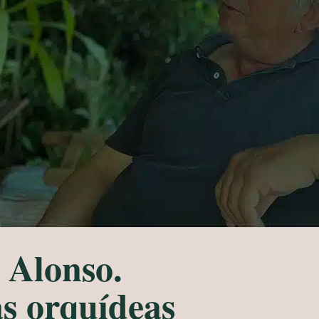
Alonso.
as orquídeas